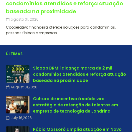
condomínios atendidos e reforça atuação
baseada na proximidade
agosto 01, 2026
Cooperativa financeira oferece soluções para condomínios,
pessoas físicas e empresas…
ÚLTIMAS
Sicoob BRMil alcança marca de 2 mil
condomínios atendidos e reforça atuação
baseada na proximidade
August 01,2026
Cultura de incentivo à saúde vira
estratégia de retenção de talentos em
empresa de tecnologia de Londrina
July 16,2026
Pábio Mossoró amplia atuação em Novo