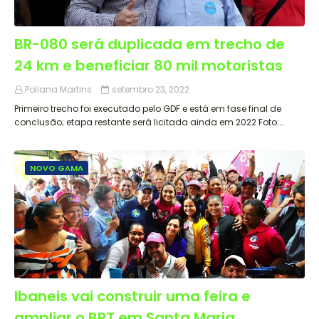
BR-080 será duplicada em trecho de
24 km e beneficiar 80 mil motoristas
Poliana Martins
setembro 23, 2022
Primeiro trecho foi executado pelo GDF e está em fase final de
conclusão; etapa restante será licitada ainda em 2022 Foto:…
NOVO GAMA
Ibaneis vai construir uma feira e
ampliar o BRT em Santa Maria