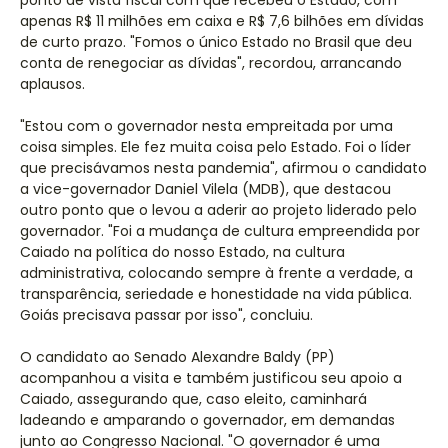
ponto de vista fiscal com que recebeu o Estado, com
apenas R$ 11 milhões em caixa e R$ 7,6 bilhões em dívidas
de curto prazo. "Fomos o único Estado no Brasil que deu
conta de renegociar as dívidas", recordou, arrancando
aplausos.
"Estou com o governador nesta empreitada por uma
coisa simples. Ele fez muita coisa pelo Estado. Foi o líder
que precisávamos nesta pandemia", afirmou o candidato
a vice-governador Daniel Vilela (MDB), que destacou
outro ponto que o levou a aderir ao projeto liderado pelo
governador. "Foi a mudança de cultura empreendida por
Caiado na política do nosso Estado, na cultura
administrativa, colocando sempre à frente a verdade, a
transparência, seriedade e honestidade na vida pública.
Goiás precisava passar por isso", concluiu.
O candidato ao Senado Alexandre Baldy (PP)
acompanhou a visita e também justificou seu apoio a
Caiado, assegurando que, caso eleito, caminhará
ladeando e amparando o governador, em demandas
junto ao Congresso Nacional. "O governador é uma