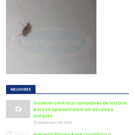
MELHORES
Governo contrata contadores de história
para se apresentarem em escolas e
parques
dezembro 09, 2013
Everardo Ribeiro é pré candidato á