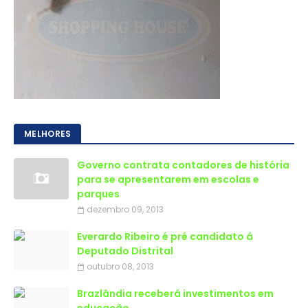
MELHORES
Governo contrata contadores de história
para se apresentarem em escolas e
parques
dezembro 09, 2013
Everardo Ribeiro é pré candidato á
Deputado Distrital
outubro 08, 2013
Brazlândia receberá investimentos em