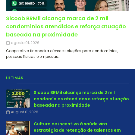
Sicoob BRMil alcança marca de 2 mil
condomínios atendidos e reforça atuação
baseada na proximidade
agosto 01, 2026
Cooperativa financeira oferece soluções para condomínios,
pessoas físicas e empresas…
ÚLTIMAS
Sicoob BRMil alcança marca de 2 mil
condomínios atendidos e reforça atuação
baseada na proximidade
August 01,2026
Cultura de incentivo à saúde vira
estratégia de retenção de talentos em