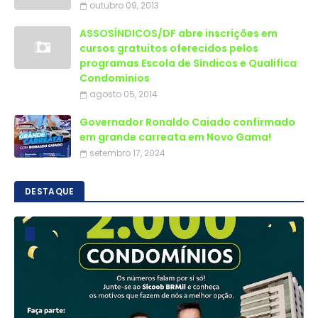
outubro 09, 2013
ASSOSÍNDICOS/DF abre inscrições em
cursos gratuitos oferecidos pelos
programas Escola de Síndicos e Qualifica
Condomínios
agosto 05, 2014
Governador Ronaldo Caiado confirmado
em grande carreata em Novo Gama!
setembro 17, 2024
DESTAQUE