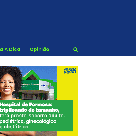
ca A Dica
Opinião