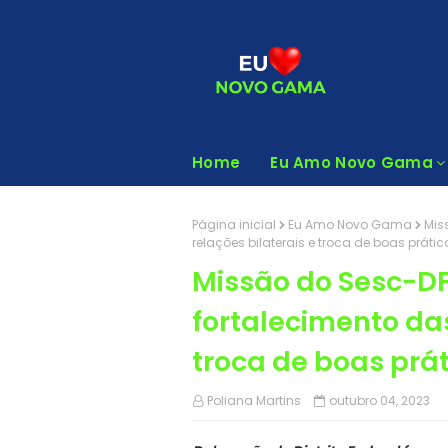
Home
Eu Amo Novo Gama
Página inicial
Eu Amo Novo Gama
Mis
relações bilaterais e troca de boas prátic
Missão do Sesc-DF
fortalecimento das
troca de boas prá
Poliana Martins
outubro 04, 2023