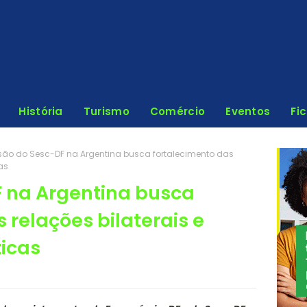
História
Turismo
Comércio
Eventos
Fi
são do Sesc-DF na Argentina busca fortalecimento das
as
 na Argentina busca
 relações bilaterais e
ticas