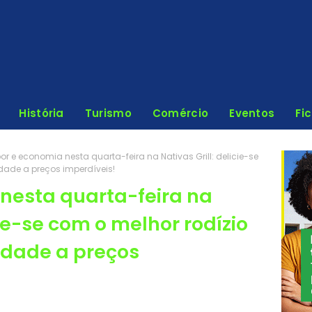
História
Turismo
Comércio
Eventos
Fi
or e economia nesta quarta-feira na Nativas Grill: delicie-se
dade a preços imperdíveis!
nesta quarta-feira na
cie-se com o melhor rodízio
idade a preços