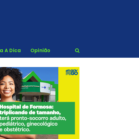
ca A Dica
Opinião