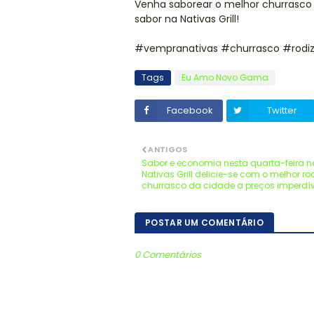
Venha saborear o melhor churrasco 
sabor na Nativas Grill!
#vempranativas #churrasco #rodiz
Tags
Eu Amo Novo Gama
Facebook
Twitter
ANTIGOS
Sabor e economia nesta quarta-feira n
Nativas Grill delicie-se com o melhor ro
churrasco da cidade a preços imperdív
POSTAR UM COMENTÁRIO
0 Comentários