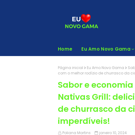
Home
Eu Amo Novo Gama
Página inicial
Eu Amo Novo Gama
Sab
com o melhor rodízio de churrasco da ci
Sabor e economia 
Nativas Grill: deli
de churrasco da c
imperdíveis!
Poliana Martins
janeiro 10, 2024