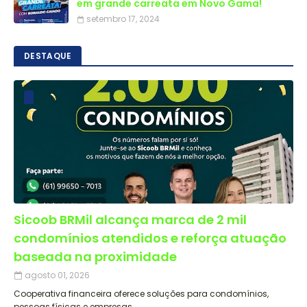
em grande carreata em Novo Gama!
setembro 17, 2024
DESTAQUE
Sicoob BRMil alcança marca de 2 mil
condomínios atendidos e reforça atuação
baseada na proximidade
agosto 01, 2026
Cooperativa financeira oferece soluções para condomínios,
pessoas físicas e empresas…