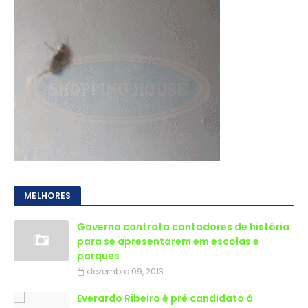
MELHORES
Governo contrata contadores de história
para se apresentarem em escolas e
parques
dezembro 09, 2013
Everardo Ribeiro é pré candidato á