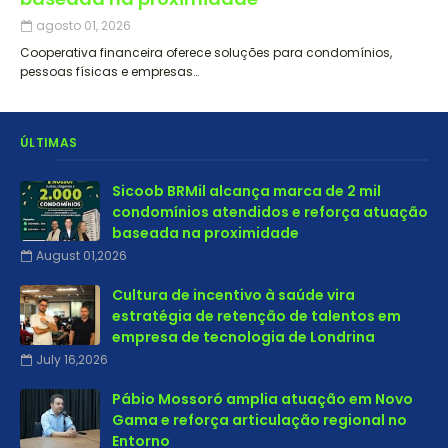
agosto 01, 2026
Cooperativa financeira oferece soluções para condomínios,
pessoas físicas e empresas…
ÚLTIMAS
Sicoob BRMil alcança marca de 2 mil
condomínios atendidos e reforça atuação
baseada na proximidade
August 01,2026
Cultura de incentivo à saúde vira
estratégia de retenção de talentos em
empresa de tecnologia de Londrina
July 16,2026
Pábio Mossoró amplia atuação em Novo
Gama e reforça articulação regional no
Entorno