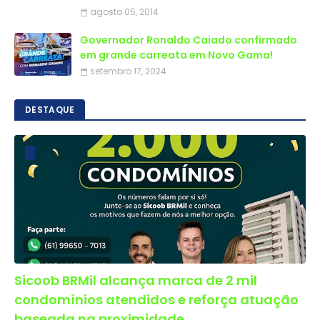
agosto 05, 2014
Governador Ronaldo Caiado confirmado
em grande carreata em Novo Gama!
setembro 17, 2024
DESTAQUE
Sicoob BRMil alcança marca de 2 mil
condomínios atendidos e reforça atuação
baseada na proximidade