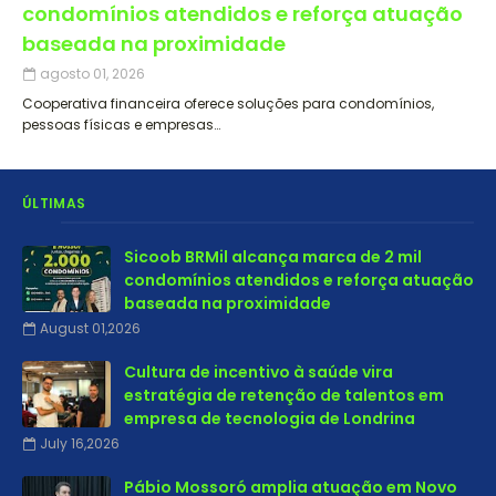
condomínios atendidos e reforça atuação
baseada na proximidade
agosto 01, 2026
Cooperativa financeira oferece soluções para condomínios,
pessoas físicas e empresas…
ÚLTIMAS
Sicoob BRMil alcança marca de 2 mil
condomínios atendidos e reforça atuação
baseada na proximidade
August 01,2026
Cultura de incentivo à saúde vira
estratégia de retenção de talentos em
empresa de tecnologia de Londrina
July 16,2026
Pábio Mossoró amplia atuação em Novo