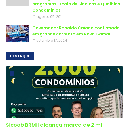
programas Escola de Síndicos e Qualifica
Condomínios
agosto 05, 2014
Governador Ronaldo Caiado confirmado
em grande carreata em Novo Gama!
setembro 17, 2024
DESTAQUE
Sicoob BRMil alcança marca de 2 mil