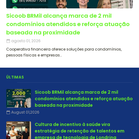
Sicoob BRMil alcança marca de 2 mil
condomínios atendidos e reforça atuação
baseada na proximidade
agosto 01, 2026
Cooperativa financeira oferece soluções para condomínios,
pessoas físicas e empresas…
ÚLTIMAS
Sicoob BRMil alcança marca de 2 mil
condomínios atendidos e reforça atuação
baseada na proximidade
August 01,2026
Cultura de incentivo à saúde vira
estratégia de retenção de talentos em
empresa de tecnologia de Londrina