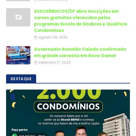
ASSOSÍNDICOS/DF abre inscrições em
cursos gratuitos oferecidos pelos
programas Escola de Síndicos e Qualifica
Condomínios
agosto 05, 2014
Governador Ronaldo Caiado confirmado
em grande carreata em Novo Gama!
setembro 17, 2024
DESTAQUE