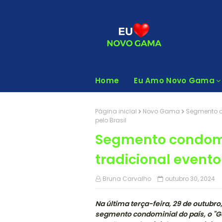
Home
Eu Amo Novo Gama
Página inicial
Novo Gama
Segmento co
pelo Brasil
Segmento condomin
tradicional evento
Bruna Carvalho
outubro 30, 2024
Na última terça-feira, 29 de outubr
segmento condominial do país, o "Gá