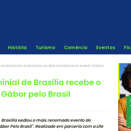
História
Turismo
Comércio
Eventos
Fi
ndominial de Brasília recebe o tradicional evento Gábor
ial de Brasília recebe o
 Gábor pelo Brasil
o, Brasília sediou o mais renomado evento do
bor Pelo Brasil". Realizado em parceria com a Life