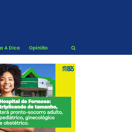
ca A Dica
Opinião