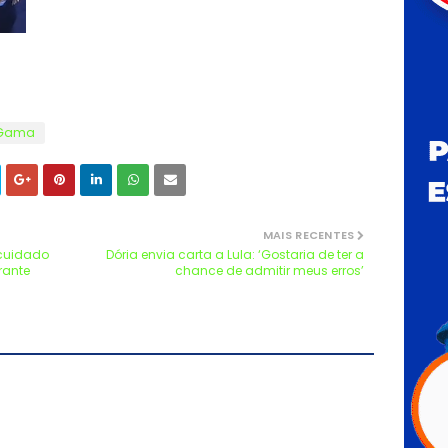
 Gama
MAIS RECENTES
 cuidado
Dória envia carta a Lula: ‘Gostaria de ter a
rante
chance de admitir meus erros’