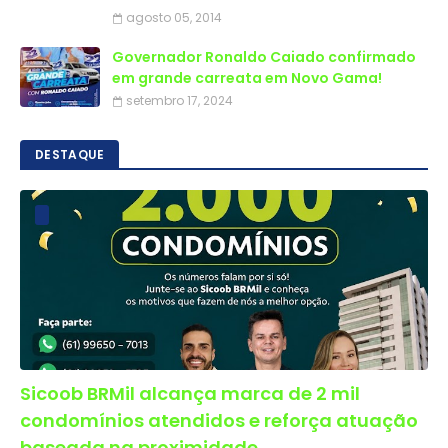
agosto 05, 2014
Governador Ronaldo Caiado confirmado
em grande carreata em Novo Gama!
setembro 17, 2024
DESTAQUE
Sicoob BRMil alcança marca de 2 mil
condomínios atendidos e reforça atuação
baseada na proximidade