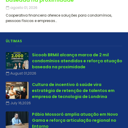
agosto 01, 2026
Cooperativa financeira oferece soluções para condomínios,
pessoas físicas e empresas…
ÚLTIMAS
Sicoob BRMil alcança marca de 2 mil
condomínios atendidos e reforça atuação
baseada na proximidade
August 01,2026
Cultura de incentivo à saúde vira
estratégia de retenção de talentos em
empresa de tecnologia de Londrina
July 16,2026
Pábio Mossoró amplia atuação em Novo
Gama e reforça articulação regional no
Entorno