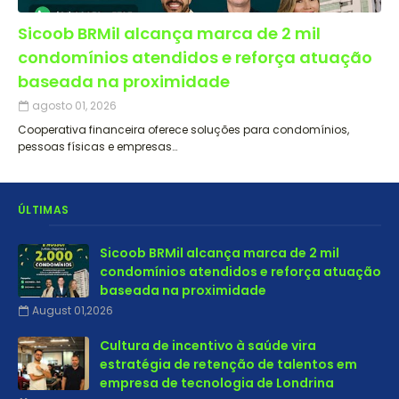
Sicoob BRMil alcança marca de 2 mil
condomínios atendidos e reforça atuação
baseada na proximidade
agosto 01, 2026
Cooperativa financeira oferece soluções para condomínios,
pessoas físicas e empresas…
ÚLTIMAS
Sicoob BRMil alcança marca de 2 mil
condomínios atendidos e reforça atuação
baseada na proximidade
August 01,2026
Cultura de incentivo à saúde vira
estratégia de retenção de talentos em
empresa de tecnologia de Londrina