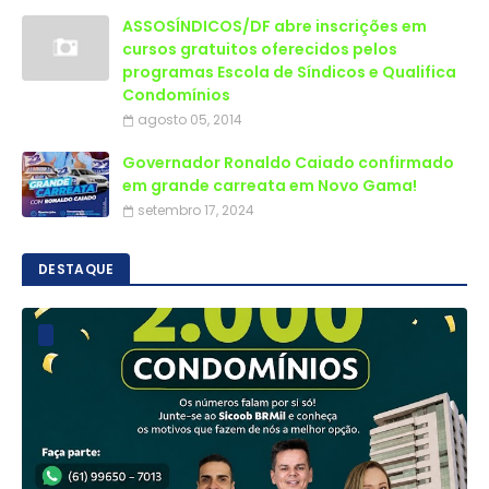
ASSOSÍNDICOS/DF abre inscrições em
cursos gratuitos oferecidos pelos
programas Escola de Síndicos e Qualifica
Condomínios
agosto 05, 2014
Governador Ronaldo Caiado confirmado
em grande carreata em Novo Gama!
setembro 17, 2024
DESTAQUE