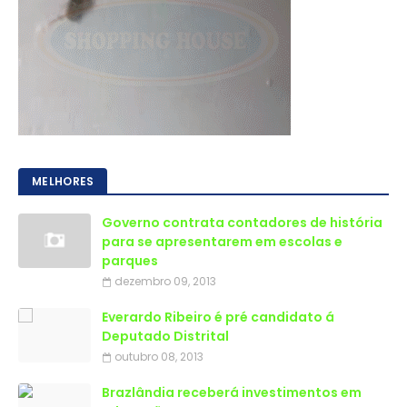
MELHORES
Governo contrata contadores de história
para se apresentarem em escolas e
parques
dezembro 09, 2013
Everardo Ribeiro é pré candidato á
Deputado Distrital
outubro 08, 2013
Brazlândia receberá investimentos em