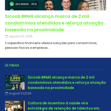
Sicoob BRMil alcança marca de 2 mil
condomínios atendidos e reforça atuação
baseada na proximidade
agosto 01, 2026
Cooperativa financeira oferece soluções para condomínios,
pessoas físicas e empresas…
ÚLTIMAS
Sicoob BRMil alcança marca de 2 mil
condomínios atendidos e reforça atuação
baseada na proximidade
August 01,2026
Cultura de incentivo à saúde vira
estratégia de retenção de talentos em