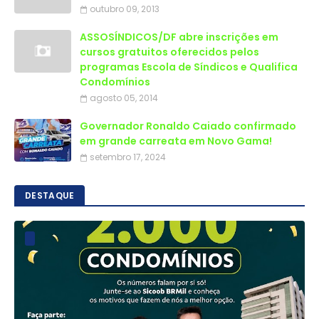
outubro 09, 2013
ASSOSÍNDICOS/DF abre inscrições em
cursos gratuitos oferecidos pelos
programas Escola de Síndicos e Qualifica
Condomínios
agosto 05, 2014
Governador Ronaldo Caiado confirmado
em grande carreata em Novo Gama!
setembro 17, 2024
DESTAQUE