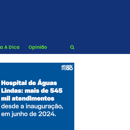
ca A Dica
Opinião