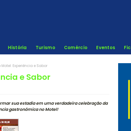
História
Turismo
Comércio
Eventos
Fi
 Motel: Experiência e Sabor
ência e Sabor
ormar sua estadia em uma verdadeira celebração da
ência gastronômica no Motel!