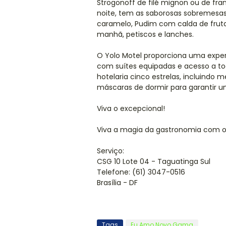
Strogonoff de filé mignon ou de fran
noite, tem as saborosas sobremesa
caramelo, Pudim com calda de fruta
manhã, petiscos e lanches.
O Yolo Motel proporciona uma exper
com suítes equipadas e acesso a to
hotelaria cinco estrelas, incluindo 
máscaras de dormir para garantir u
Viva o excepcional!
Viva a magia da gastronomia com o
Serviço:
CSG 10 Lote 04 - Taguatinga Sul
Telefone: (61) 3047-0516
Brasília - DF
Tags
Eu Amo Novo Gama