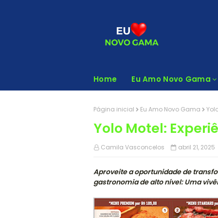
Home
Eu Amo Novo Gama
Página inicial
Eu Amo Novo Gama
Yolo
Yolo Motel: Experi
Camila Vasconcelos
abril 21, 2025
Aproveite a oportunidade de transf
gastronomia de alto nível: Uma viv