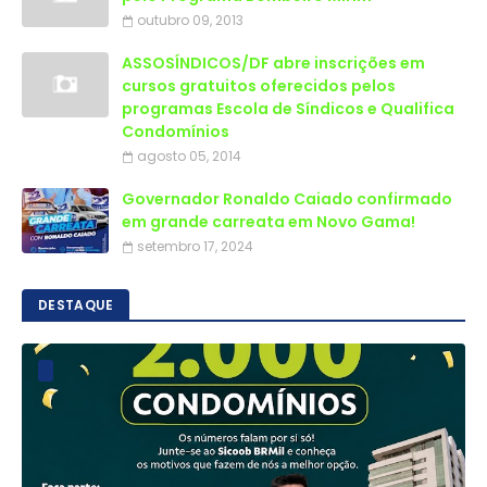
outubro 09, 2013
ASSOSÍNDICOS/DF abre inscrições em
cursos gratuitos oferecidos pelos
programas Escola de Síndicos e Qualifica
Condomínios
agosto 05, 2014
Governador Ronaldo Caiado confirmado
em grande carreata em Novo Gama!
setembro 17, 2024
DESTAQUE