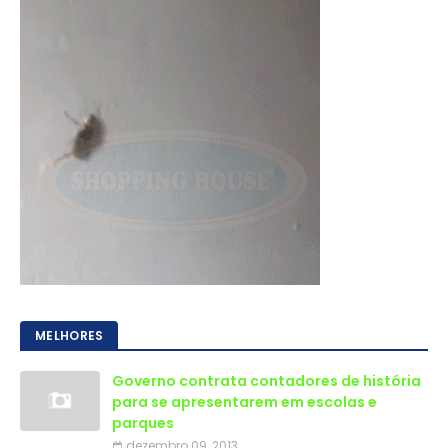
MELHORES
Governo contrata contadores de história
para se apresentarem em escolas e
parques
dezembro 09, 2013