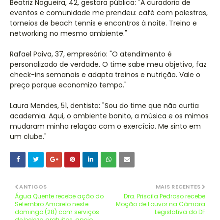
Beatriz Nogueira, 42, gestora pública: "A curadoria de
eventos e comunidade me prendeu: café com palestras,
torneios de beach tennis e encontros à noite. Treino e
networking no mesmo ambiente."
Rafael Paiva, 37, empresário: "O atendimento é
personalizado de verdade. O time sabe meu objetivo, faz
check-ins semanais e adapta treinos e nutrição. Vale o
preço porque economizo tempo."
Laura Mendes, 51, dentista: "Sou do time que não curtia
academia. Aqui, o ambiente bonito, a música e os mimos
mudaram minha relação com o exercício. Me sinto em
um clube."
ANTIGOS
MAIS RECENTES
Água Quente recebe ação do
Dra. Priscila Pedroso recebe
Setembro Amarelo neste
Moção de Louvor na Câmara
domingo (28) com serviços
Legislativa do DF
de beleza gratuitos, apoio