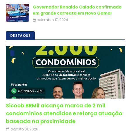
Governador Ronaldo Caiado confirmado
em grande carreata em Novo Gama!
setembro 17, 2024
DESTAQUE
Sicoob BRMil alcança marca de 2 mil
condomínios atendidos e reforça atuação
baseada na proximidade
agosto 01, 2026