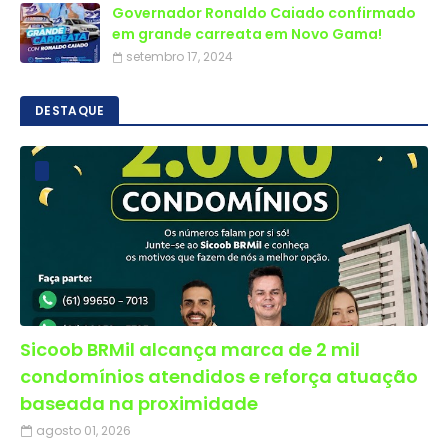
Governador Ronaldo Caiado confirmado
em grande carreata em Novo Gama!
setembro 17, 2024
DESTAQUE
Sicoob BRMil alcança marca de 2 mil
condomínios atendidos e reforça atuação
baseada na proximidade
agosto 01, 2026