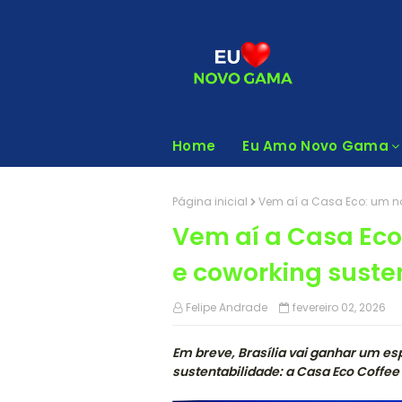
Home
Eu Amo Novo Gama
Página inicial
Vem aí a Casa Eco: um no
Vem aí a Casa Eco
e coworking suste
Felipe Andrade
fevereiro 02, 2026
Em breve, Brasília vai ganhar um es
sustentabilidade: a Casa Eco Coffe