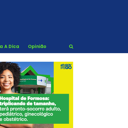
ca A Dica
Opinião