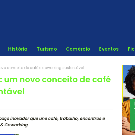
História
Turismo
Comércio
Eventos
Fi
vo conceito de café e coworking sustentável
: um novo conceito de café
ntável
paço inovador que une café, trabalho, encontros e
e & Coworking